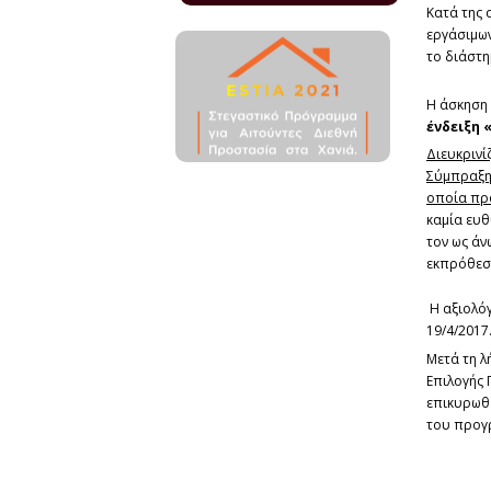
Κατά της 
εργάσιμων
το διάστη
Η άσκηση 
ένδειξη
Διευκρινί
Σύμπραξη 
οποία προ
καμία ευθ
τον ως άν
εκπρόθεσ
Η αξιολόγ
19/4/2017
Μετά τη λ
Επιλογής 
επικυρωθε
του προγ