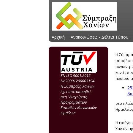
Αρχική
Ανακοινώσεις - Δελτία Τύπου
Η Σύμπραξ
υποψήφιου
συγκεντρώ
κανείς δε
EN ISO 9001:2015
πλαίσιο τ
Νo20001200003194
Η Σύμπραξη Χανίων
25
έχει πιστοποιηθεί
δι
στη "Διαχείριση
Προγραμμάτων
στο πλαίσ
Ευπαθών Κοινωνικών
Ηρακλείου
Ομάδων"
Η εισήγησ
Χανίων τη