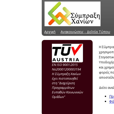
Αρχική
Ανακοινώσεις - Δελτία Τύπου
Η Σύμπρα
χρησιμοπο
Στεγαστικ
Υποδοχής 
EN ISO 9001:2015
και χρημα
Νo20001200003194
φορείς πο
Η Σύμπραξη Χανίων
αποστείλο
έχει πιστοποιηθεί
στη "Διαχείριση
Προγραμμάτων
Δείτε αν
Ευπαθών Κοινωνικών
Πρ
Ομάδων"
Φό